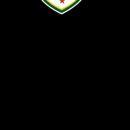
COORDONNÉES
Stade Léopold Sédar SENGHOR
Dakar | SENEGAL
sgfstt@gmail.com
+221 77 659 54 13
+221 77 644 68 61
LIENS RAPIDES
Accueil
A propos