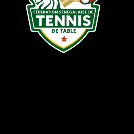
COORDONNÉES
Stade Léopold Sédar SENGHOR
Dakar | SENEGAL
sgfstt@gmail.com
+221 77 659 54 13
+221 77 644 68 61